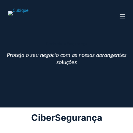
P
u
l
a
r
p
a
Controle e Segurança
r
a
Proteja o seu negócio com as nossas abrangentes
o
soluções
c
o
n
t
e
ú
d
o
CiberSegurança