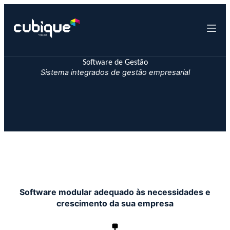
P
u
l
a
r
p
Software de Gestão
a
Sistema integrados de gestão empresarial
r
a
o
c
o
n
t
e
ú
d
o
Software modular adequado às necessidades e
crescimento da sua empresa