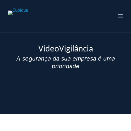
P
u
l
a
r
p
a
r
VideoVigilância
a
A segurança da sua empresa é uma
o
c
prioridade
o
n
t
e
ú
d
o